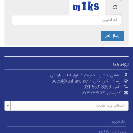
ارسال نظر
ارتباط با ما
نشانی:
کاشان - کیلومتر ۶ بلوار قطب راوندی
پست الکترونیکی:
oeec@kashanu.ac.ir
تلفن:
031-55913250
کدپستی:
۸۷۳۱۷۵۳۱۵۳
انتخاب وب سایت
آمار بازدید
بازدید کل :
۴۵۹۹۹