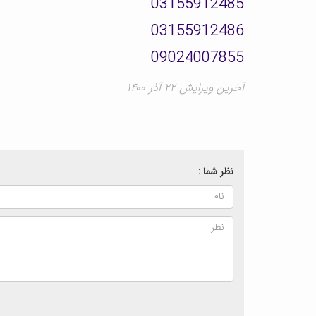
03155912485
03155912486
09024007855
آخرین ویرایش ۲۲ آذر ۱۴۰۰
نظر شما :