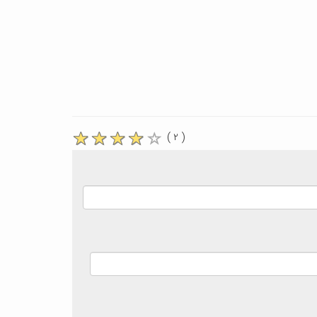
( ۲ )