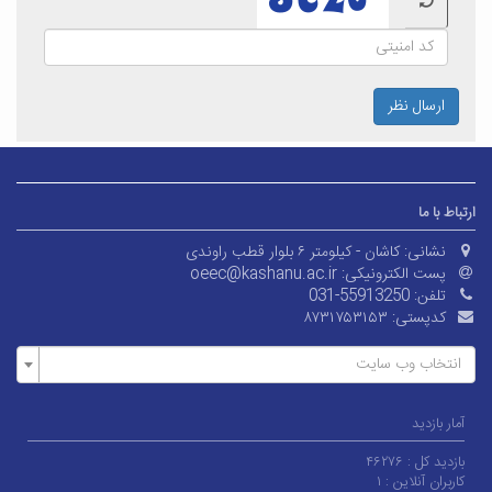
ارسال نظر
ارتباط با ما
نشانی:
کاشان - کیلومتر ۶ بلوار قطب راوندی
پست الکترونیکی:
oeec@kashanu.ac.ir
تلفن:
031-55913250
کدپستی:
۸۷۳۱۷۵۳۱۵۳
انتخاب وب سایت
آمار بازدید
بازدید کل :
۴۶۲۷۶
کاربران آنلاین :
۱