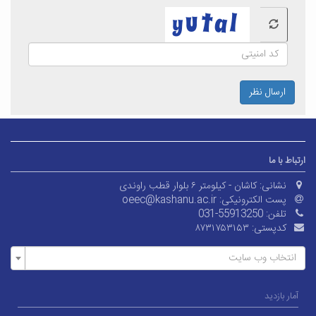
ارسال نظر
ارتباط با ما
نشانی:
کاشان - کیلومتر ۶ بلوار قطب راوندی
پست الکترونیکی:
oeec@kashanu.ac.ir
تلفن:
031-55913250
کدپستی:
۸۷۳۱۷۵۳۱۵۳
انتخاب وب سایت
آمار بازدید