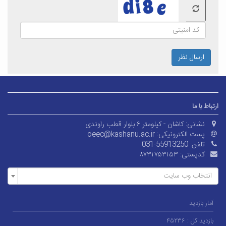
ارسال نظر
ارتباط با ما
نشانی:
کاشان - کیلومتر ۶ بلوار قطب راوندی
پست الکترونیکی:
oeec@kashanu.ac.ir
تلفن:
031-55913250
کدپستی:
۸۷۳۱۷۵۳۱۵۳
انتخاب وب سایت
آمار بازدید
بازدید کل :
۴۵۲۳۶