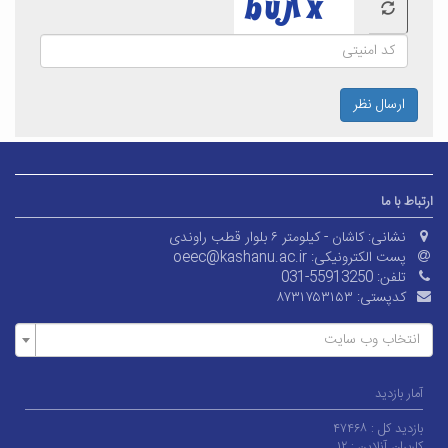
ارسال نظر
ارتباط با ما
نشانی:
کاشان - کیلومتر ۶ بلوار قطب راوندی
پست الکترونیکی:
oeec@kashanu.ac.ir
تلفن:
031-55913250
کدپستی:
۸۷۳۱۷۵۳۱۵۳
انتخاب وب سایت
آمار بازدید
بازدید کل :
۴۷۴۶۸
کاربران آنلاین :
۱۲