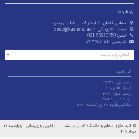
ارتباط با ما
نشانی:
کاشان - کیلومتر ۶ بلوار قطب راوندی
پست الکترونیکی:
oeec@kashanu.ac.ir
تلفن:
031-55913250
کدپستی:
۸۷۳۱۷۵۳۱۵۳
انتخاب وب سایت
آمار بازدید
بازدید کل :
۴۵۲۳۶
کاربران آنلاین :
۶
بازدید امروز :
۱۰۸۶
بازدید دیروز :
۲۱۵۴
میانگین بازدید ۳۰ روز گذشته :
۱۵۰۸
© کلیه حقوق متعلق به دانشگاه کاشان می‌باشد.
|
آخرین به‌روزرسانی : چهارشنبه ۰۷
مرداد ۱۴۰۵