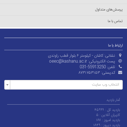
پرسش‌های متداول
تماس با ما
ارتباط با ما
نشانی:
کاشان - کیلومتر ۶ بلوار قطب راوندی
پست الکترونیکی:
oeec@kashanu.ac.ir
تلفن:
031-55913250
کدپستی:
۸۷۳۱۷۵۳۱۵۳
انتخاب وب سایت
آمار بازدید
بازدید کل :
۴۵۹۹۹
کاربران آنلاین :
۵
بازدید امروز :
۱۸۷
بازدید دیروز :
۱۸۴۹