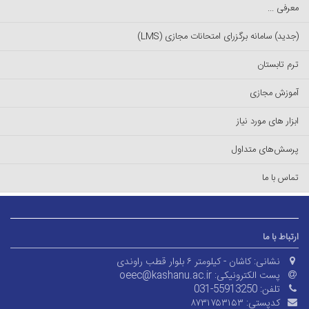
معرفی ...
(جدید) سامانه برگزرای امتحانات مجازی (LMS)
ترم تابستان
آموزش مجازی
ابزار های مورد نیاز
پرسش‌های متداول
تماس با ما
ارتباط با ما
نشانی:
کاشان - کیلومتر ۶ بلوار قطب راوندی
پست الکترونیکی:
oeec@kashanu.ac.ir
تلفن:
031-55913250
کدپستی:
۸۷۳۱۷۵۳۱۵۳