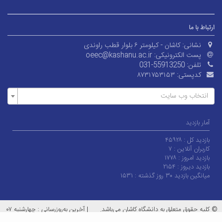
ارتباط با ما
نشانی:
کاشان - کیلومتر ۶ بلوار قطب راوندی
پست الکترونیکی:
oeec@kashanu.ac.ir
تلفن:
031-55913250
کدپستی:
۸۷۳۱۷۵۳۱۵۳
انتخاب وب سایت
آمار بازدید
بازدید کل :
۴۵۹۲۸
کاربران آنلاین :
۷
بازدید امروز :
۱۷۷۸
بازدید دیروز :
۲۱۵۴
میانگین بازدید ۳۰ روز گذشته :
۱۵۳۱
© کلیه حقوق متعلق به دانشگاه کاشان می‌باشد.
|
آخرین به‌روزرسانی : چهارشنبه ۰۷
مرداد ۱۴۰۵