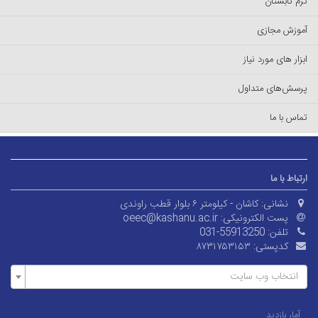
ترم تابستان
آموزش مجازی
ابزار های مورد نیاز
پرسش‌های متداول
تماس با ما
ارتباط با ما
نشانی:
کاشان - کیلومتر ۶ بلوار قطب راوندی
پست الکترونیکی:
oeec@kashanu.ac.ir
تلفن:
031-55913250
کدپستی:
۸۷۳۱۷۵۳۱۵۳
انتخاب وب سایت
آمار بازدید