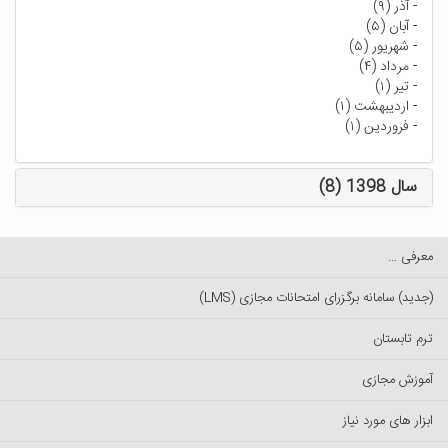
-
آذر (۹)
-
آبان (۵)
-
شهریور (۵)
-
مرداد (۴)
-
تیر (۱)
-
اردیبهشت (۱)
-
فروردین (۱)
سال 1398 (8)
معرفی ...
(جدید) سامانه برگزرای امتحانات مجازی (LMS)
ترم تابستان
آموزش مجازی
ابزار های مورد نیاز