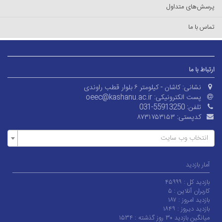
پرسش‌های متداول
تماس با ما
ارتباط با ما
نشانی:
کاشان - کیلومتر ۶ بلوار قطب راوندی
پست الکترونیکی:
oeec@kashanu.ac.ir
تلفن:
031-55913250
کدپستی:
۸۷۳۱۷۵۳۱۵۳
انتخاب وب سایت
آمار بازدید
بازدید کل :
۴۵۹۹۹
کاربران آنلاین :
۵
بازدید امروز :
۱۸۷
بازدید دیروز :
۱۸۴۹
میانگین بازدید ۳۰ روز گذشته :
۱۵۳۴