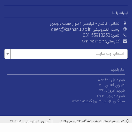
ارتباط با ما
نشانی:
کاشان - کیلومتر ۶ بلوار قطب راوندی
پست الکترونیکی:
oeec@kashanu.ac.ir
تلفن:
031-55913250
کدپستی:
۸۷۳۱۷۵۳۱۵۳
انتخاب وب سایت
آمار بازدید
بازدید کل :
۵۲۶۹۷
کاربران آنلاین :
۱۶
بازدید امروز :
۷۹۹
بازدید دیروز :
۲۲۰۳
میانگین بازدید ۳۰ روز گذشته :
۱۷۵۷
© کلیه حقوق متعلق به دانشگاه کاشان می‌باشد.
|
آخرین به‌روزرسانی : شنبه ۱۷
مرداد ۱۴۰۵